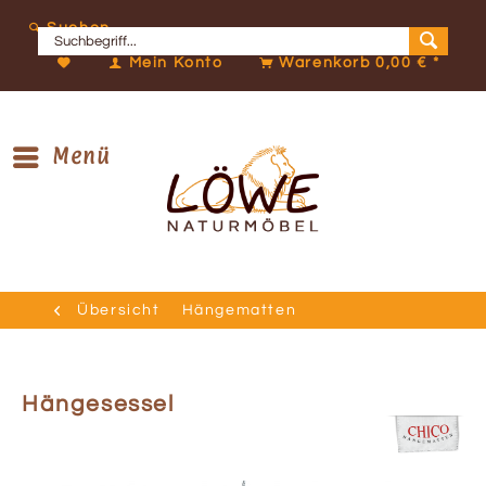
Suchen
Mein Konto
Warenkorb
0,00 € *
Menü
Übersicht
Hängematten
Hängesessel