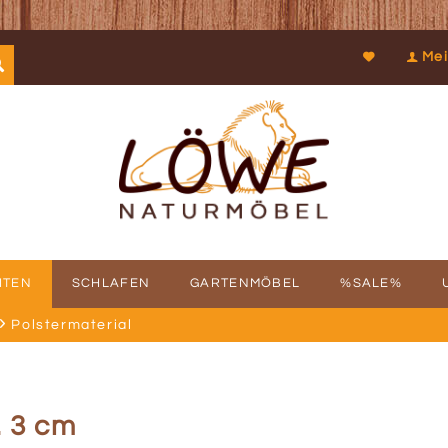
Mei
ITEN
SCHLAFEN
GARTENMÖBEL
%SALE%
Polstermaterial
SCHICHTE
FBAUSERVICE
KOOPERATIONEN
PROSPEKTDOWNLOAD
PHILOSOPHIE
RÜCKRUFSERV
KUN
. 3 cm