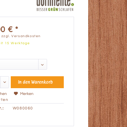
0 € *
.
zzgl. Versandkosten
eit 15 Werktage
In den
Warenkorb
chen
Merken
ten
.:
W080060