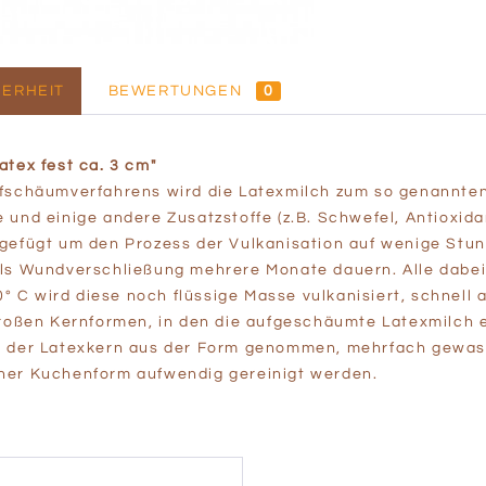
ERHEIT
BEWERTUNGEN
0
atex fest ca. 3 cm"
fschäumverfahrens wird die Latexmilch zum so genannten
und einige andere Zusatzstoffe (z.B. Schwefel, Antioxidan
gefügt um den Prozess der Vulkanisation auf wenige Stund
als Wundverschließung mehrere Monate dauern. Alle dabei
00° C wird diese noch flüssige Masse vulkanisiert, schnel
 großen Kernformen, in den die aufgeschäumte Latexmilch
d der Latexkern aus der Form genommen, mehrfach gewas
ner Kuchenform aufwendig gereinigt werden.