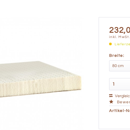
232,0
inkl. MwSt
Lieferz
Breite:
Verglei
Bewer
Artikel-Nr