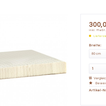
300,0
inkl. MwSt
Lieferz
Breite:
Verglei
Bewer
Artikel-Nr