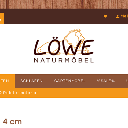
Mei
ITEN
SCHLAFEN
GARTENMÖBEL
%SALE%
Polstermaterial
SCHICHTE
FBAUSERVICE
KOOPERATIONEN
PROSPEKTDOWNLOAD
PHILOSOPHIE
RÜCKRUFSERV
KUN
. 4 cm