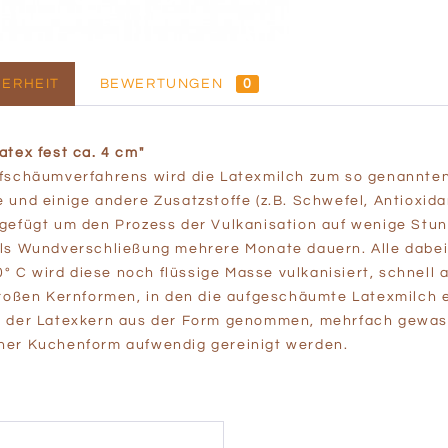
ERHEIT
BEWERTUNGEN
0
atex fest ca. 4 cm"
fschäumverfahrens wird die Latexmilch zum so genannten
und einige andere Zusatzstoffe (z.B. Schwefel, Antioxidan
gefügt um den Prozess der Vulkanisation auf wenige Stund
als Wundverschließung mehrere Monate dauern. Alle dabei
00° C wird diese noch flüssige Masse vulkanisiert, schnel
 großen Kernformen, in den die aufgeschäumte Latexmilch
d der Latexkern aus der Form genommen, mehrfach gewas
ner Kuchenform aufwendig gereinigt werden.