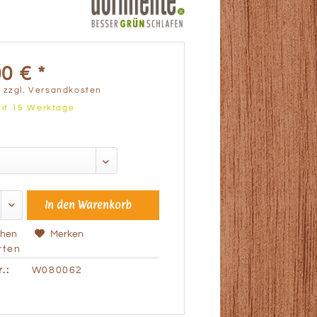
0 € *
.
zzgl. Versandkosten
eit 15 Werktage
In den
Warenkorb
chen
Merken
ten
.:
W080062