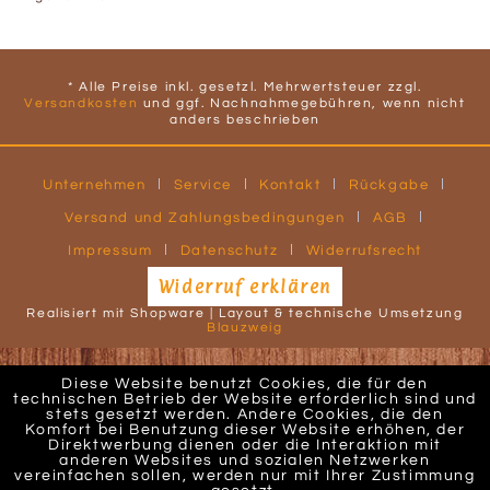
* Alle Preise inkl. gesetzl. Mehrwertsteuer zzgl.
Versandkosten
und ggf. Nachnahmegebühren, wenn nicht
anders beschrieben
Unternehmen
Service
Kontakt
Rückgabe
Versand und Zahlungsbedingungen
AGB
Impressum
Datenschutz
Widerrufsrecht
Widerruf erklären
Realisiert mit Shopware | Layout & technische Umsetzung
Blauzweig
Diese Website benutzt Cookies, die für den
technischen Betrieb der Website erforderlich sind und
stets gesetzt werden. Andere Cookies, die den
Komfort bei Benutzung dieser Website erhöhen, der
Direktwerbung dienen oder die Interaktion mit
anderen Websites und sozialen Netzwerken
vereinfachen sollen, werden nur mit Ihrer Zustimmung