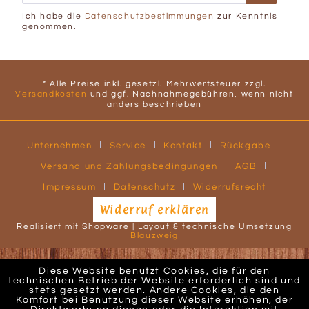
Ich habe die
Datenschutzbestimmungen
zur Kenntnis
genommen.
* Alle Preise inkl. gesetzl. Mehrwertsteuer zzgl.
Versandkosten
und ggf. Nachnahmegebühren, wenn nicht
anders beschrieben
Unternehmen
Service
Kontakt
Rückgabe
Versand und Zahlungsbedingungen
AGB
Impressum
Datenschutz
Widerrufsrecht
Widerruf erklären
Realisiert mit Shopware | Layout & technische Umsetzung
Blauzweig
Diese Website benutzt Cookies, die für den
technischen Betrieb der Website erforderlich sind und
stets gesetzt werden. Andere Cookies, die den
Komfort bei Benutzung dieser Website erhöhen, der