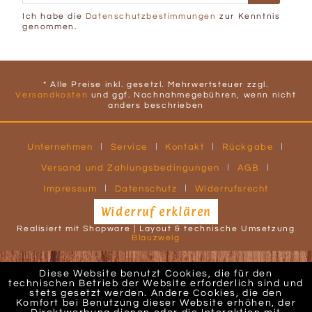
Ich habe die
Datenschutzbestimmungen
zur Kenntnis
genommen.
* Alle Preise inkl. gesetzl. Mehrwertsteuer zzgl.
Versandkosten
und ggf. Nachnahmegebühren, wenn nicht
anders beschrieben
Unternehmen
Service
Kontakt
Rückgabe
Versand und Zahlungsbedingungen
AGB
Impressum
Datenschutz
Widerrufsrecht
Widerruf erklären
Realisiert mit Shopware | Layout & technische Umsetzung
Blauzweig
Diese Website benutzt Cookies, die für den
technischen Betrieb der Website erforderlich sind und
stets gesetzt werden. Andere Cookies, die den
Komfort bei Benutzung dieser Website erhöhen, der