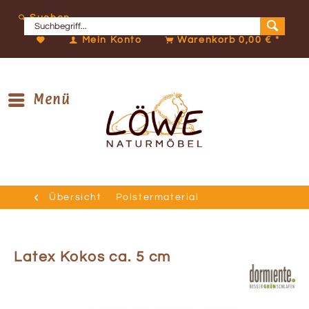
Suchen
Mein Konto
Warenkorb
0,00 € *
Menü
Übersicht
Polstermaterial
Latex Kokos ca. 5 cm