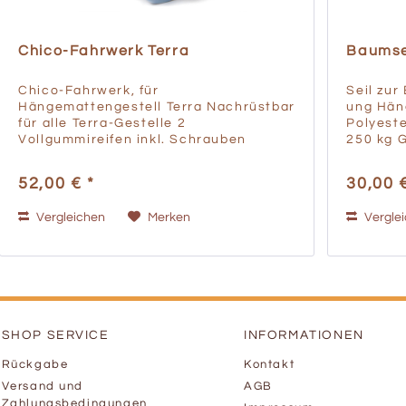
Chico-Fahrwerk Terra
Baumsei
Chico-Fahrwerk, für
Seil zu
Hängemattengestell Terra Nachrüstbar
ung Hän
für alle Terra-Gestelle 2
Polyeste
Vollgummireifen inkl. Schrauben
250 kg G
Produktinformation: Material:
Herstell
Vollgummi, Kunststoff PVC / PP Maße:
52,00 € *
30,00 
12,5 x 3,2 cm Tragkraft: 250 kg
Gewicht: 0,8 kg...
Vergleichen
Merken
Vergle
SHOP SERVICE
INFORMATIONEN
Rückgabe
Kontakt
Versand und
AGB
Zahlungsbedingungen