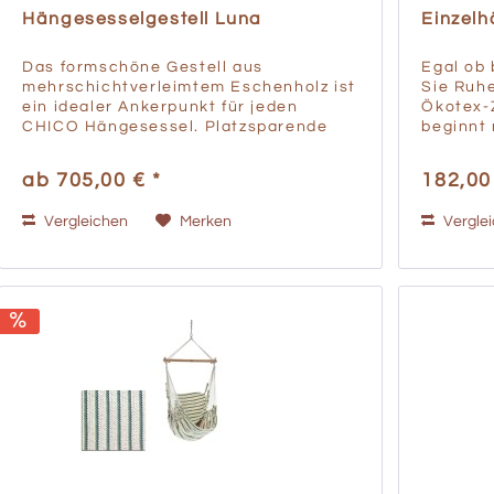
Hängesesselgestell Luna
Einzel
Das formschöne Gestell aus
Egal ob 
mehrschichtverleimtem Eschenholz ist
Sie Ruh
ein idealer Ankerpunkt für jeden
Ökotex-Z
CHICO Hängesessel. Platzsparende
beginnt 
Konstruktion. Freistehend und somit
Materia
flexibel im Standort Eschenholz
heimisch
ab 705,00 € *
182,00
schichtverleimt Heimisches
Garne we
Eschenholz...
Vergleichen
Merken
Vergle