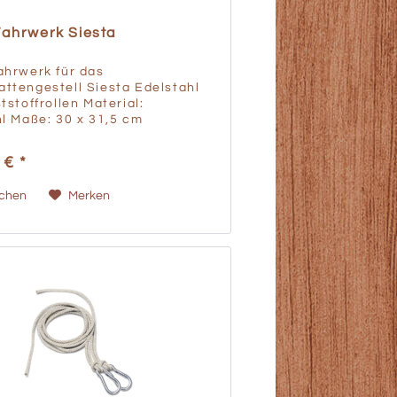
Fahrwerk Siesta
ahrwerk für das
ttengestell Siesta Edelstahl
tstoffrollen Material:
l Maße: 30 x 31,5 cm
t: 300 kg Gewicht: 2.3 kg
ungsland: Österreich
 € *
ichen
Merken