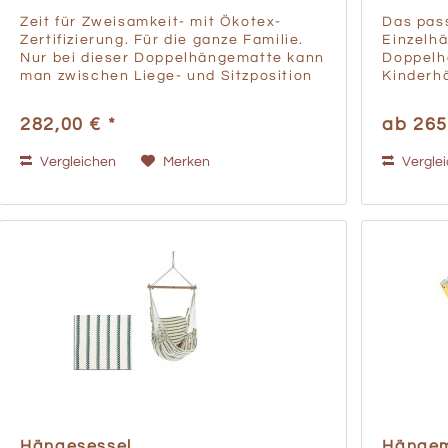
Zeit für Zweisamkeit- mit Ökotex-
Das pass
Zertifizierung. Für die ganze Familie.
Einzelh
Nur bei dieser Doppelhängematte kann
Doppelh
man zwischen Liege- und Sitzposition
Kinderh
wählen. Egal ob bunt oder einfärbig,
zusamme
genießen Sie Ruhe und Geborgenheit.
aufgebau
282,00 € *
ab 265
Die Qualität...
PEFC-Zer
Abmessu
Vergleichen
Merken
Vergle
beim...
Hängesessel
Hängem