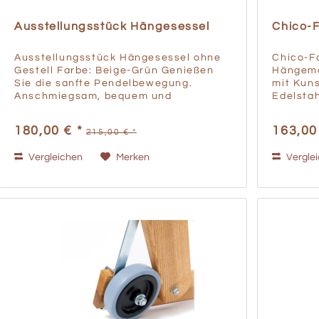
Ausstellungsstück Hängesessel
Chico-
Ausstellungsstück Hängesessel ohne
Chico-F
Gestell Farbe: Beige-Grün Genießen
Hängema
Sie die sanfte Pendelbewegung.
mit Kuns
Anschmiegsam, bequem und
Edelstah
platzsparend. Garne mit Ökotex-
Tragkraf
Zertifizierung. Hochfeste Tragseile für
Herstell
180,00 € *
163,00
215,00 € *
lang andauernde Belastung geeignet...
Vergleichen
Merken
Vergle