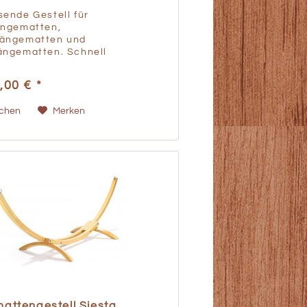
ende Gestell für
ängematten,
ängematten und
ängematten. Schnell
ngeklappt und wieder
t. Eschenholz lasiert - mit
,00 € *
tifizierung! Klappbar Kleinste
ngen beim Verstauen oder
ichen
Merken
attengestell Siesta