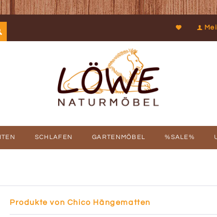
Mei
ITEN
SCHLAFEN
GARTENMÖBEL
%SALE%
SCHICHTE
FBAUSERVICE
KOOPERATIONEN
PROSPEKTDOWNLOAD
PHILOSOPHIE
RÜCKRUFSERV
KUN
Produkte von Chico Hängematten