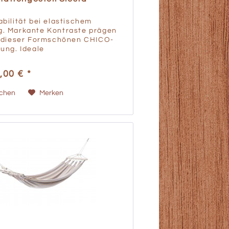
bilität bei elastischem
. Markante Kontraste prägen
d dieser Formschönen CHICO-
ung. Ideale
ungsdämpfung, perfekte
k und harmonisches
,00 € *
ewicht zeichnen das
chtverleimte...
ichen
Merken