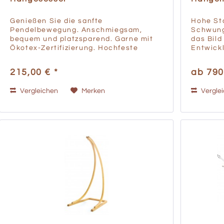
Genießen Sie die sanfte
Hohe Sta
Pendelbewegung. Anschmiegsam,
Schwung
bequem und platzsparend. Garne mit
das Bil
Ökotex-Zertifizierung. Hochfeste
Entwickl
Tragseile für lang andauernde
Schwing
Belastung geeignet Webbreite Nur bei
Ästheti
215,00 € *
ab 790
einem Chico-Hängesessel kann man
Gleichg
den ganzen...
mehrschi
Vergleichen
Merken
Vergle