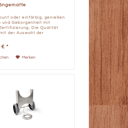
hängematte
bunt oder einfärbig, genießen
e und Geborgenheit mit
ertifizierung. Die Qualität
mit der Auswahl der
len: Eschenholz aus
en Wäldern sowie zertifizierte
 € *
rden mit selbstgebauten...
ichen
Merken