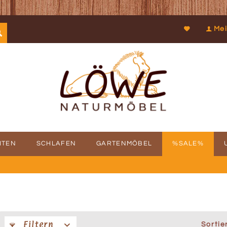
Mei
ITEN
SCHLAFEN
GARTENMÖBEL
%SALE%
SCHICHTE
FBAUSERVICE
KOOPERATIONEN
PROSPEKTDOWNLOAD
PHILOSOPHIE
RÜCKRUFSERV
KUN
Filtern
Sortie