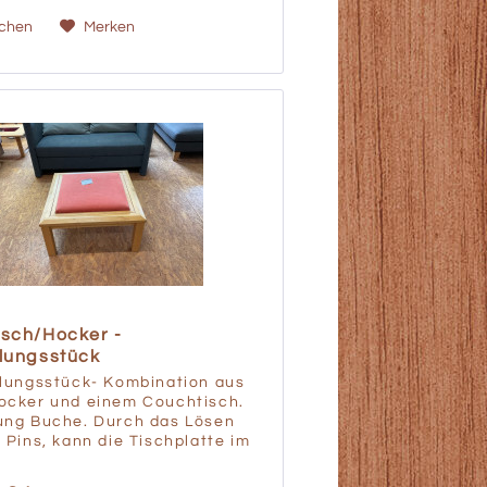
ichen
Merken
isch/Hocker -
lungsstück
llungsstück- Kombination aus
ocker und einem Couchtisch.
ung Buche. Durch das Lösen
 Pins, kann die Tischplatte im
rehen gedreht werden. Auf
n Seite der Platte befindet