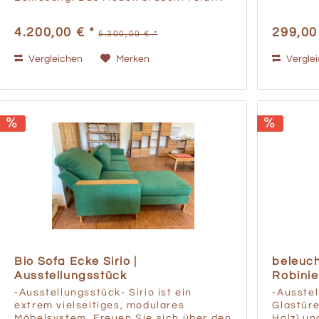
wenig Platz, schafft aber mehr
Emotionalität und Individualität im
4.200,00 € *
299,00
5.300,00 € *
Wohnraum. Natürlich ist...
Vergleichen
Merken
Vergle
Bio Sofa Ecke Sirio |
beleuch
Ausstellungsstück
Robinie
-Ausstellungsstück- Sirio ist ein
-Ausste
extrem vielseitiges, modulares
Glastüre
Möbelsystem. Freuen Sie sich über den
Holz) un