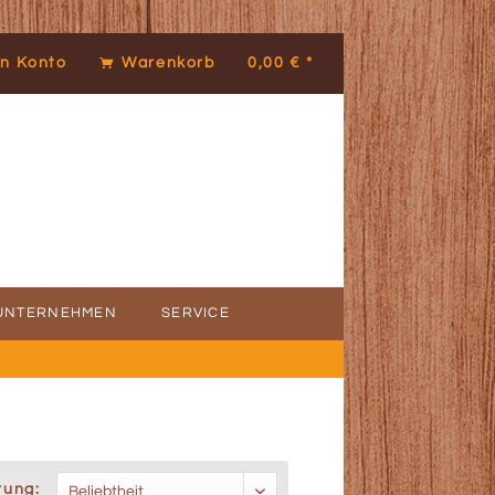
n Konto
Warenkorb
0,00 € *
UNTERNEHMEN
SERVICE
ICE
DENSTIMMEN
rung: