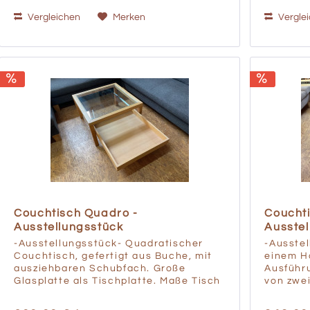
Vergleichen
Merken
Vergle
Couchtisch Quadro -
Coucht
Ausstellungsstück
Ausstel
-Ausstellungsstück- Quadratischer
-Ausste
Couchtisch, gefertigt aus Buche, mit
einem H
ausziehbaren Schubfach. Große
Ausführ
Glasplatte als Tischplatte. Maße Tisch
von zwei
H 45,5cm x B 80cm x T 80cm
Handumd
Schubfach B 80cm x H 8cm x T 75,5cm
der eine