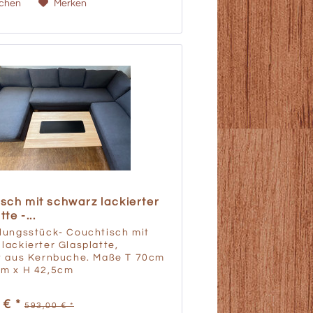
ichen
Merken
sch mit schwarz lackierter
te -...
llungsstück- Couchtisch mit
lackierter Glasplatte,
gt aus Kernbuche. Maße T 70cm
cm x H 42,5cm
 € *
593,00 € *