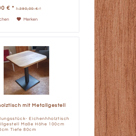
nn Österreichische Qualität
00 € *
1.390,00 € *
en Preis Strenge...
ichen
Merken
olztisch mit Metallgestell
lungsstück- Eichenhholztisch
allgestell Maße Höhe 100cm
80cm Tiefe 80cm