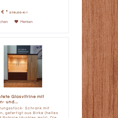
 € *
379,00 € *
ichen
Merken
tete Glasvitrine mit
n- und...
llungsstück- Schrank mit
n, gefertigt aus Birke (helles
d Robinie (dunkles Holz). Die