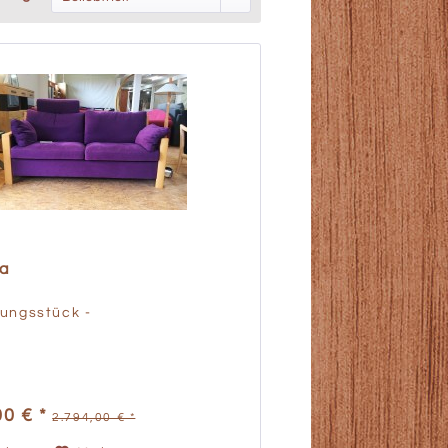
a
lungsstück -
00 € *
2.794,00 € *