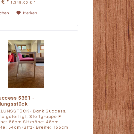
 € *
1.349,00 € *
Polster, auf...
ichen
Merken
uccess 5361 -
lungsstück
LUNSSTÜCK- Bank Success,
e gefertigt, Stoffgruppe F
he: 86cm Sitzhöhe: 48cm
iefe: 54cm (SItz-)Breite: 155cm
öhe: 67cm Warum ein