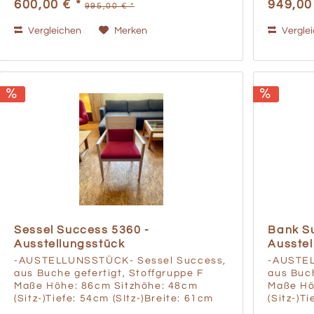
600,00 € *
949,00
995,00 € *
sich ein 
Vergleichen
Merken
Vergle
Sessel Success 5360 -
Bank S
Ausstellungsstück
Ausstel
-AUSTELLUNSSTÜCK- Sessel Success,
-AUSTEL
aus Buche gefertigt, Stoffgruppe F
aus Buch
Maße Höhe: 86cm Sitzhöhe: 48cm
Maße Hö
(Sitz-)Tiefe: 54cm (SItz-)Breite: 61cm
(Sitz-)T
Lehnenhöhe: 67cm Warum ein
Lehnenh