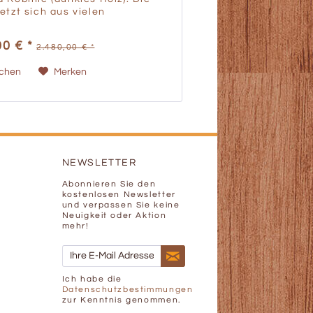
setzt sich aus vielen
enten zusammen.
nten zwei Glastüren mit zwei
00 € *
2.480,00 € *
eine Holztür aus Birke mit
ichen
Merken
NEWSLETTER
Abonnieren Sie den
kostenlosen Newsletter
und verpassen Sie keine
Neuigkeit oder Aktion
mehr!
Ich habe die
Datenschutzbestimmungen
zur Kenntnis genommen.