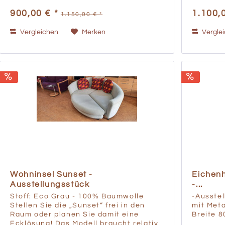
Grassmann Österreichische Qualität
Grassma
900,00 € *
1.100,
1.150,00 € *
zum fairen Preis Strenge...
zum fair
Vergleichen
Merken
Vergle
Wohninsel Sunset -
Eichenh
Ausstellungsstück
-...
Stoff: Eco Grau - 100% Baumwolle
-Ausstel
Stellen Sie die „Sunset“ frei in den
mit Met
Raum oder planen Sie damit eine
Breite 
Ecklösung! Das Modell braucht relativ