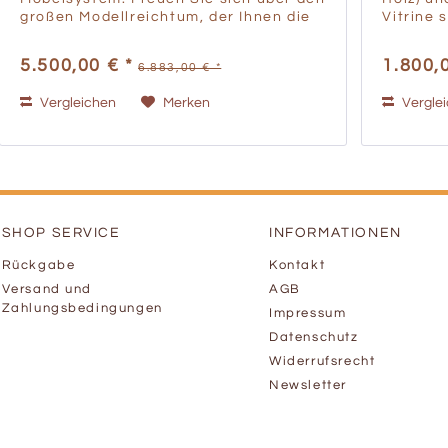
großen Modellreichtum, der Ihnen die
Vitrine 
Wahl lässt für Ihren eigenen
Kompon
Geschmack. Denn die Varianten
Kompone
5.500,00 € *
1.800,
6.883,00 € *
können, was Design und
Fächern 
Formensprache...
vier...
Vergleichen
Merken
Vergle
SHOP SERVICE
INFORMATIONEN
Rückgabe
Kontakt
Versand und
AGB
Zahlungsbedingungen
Impressum
Datenschutz
Widerrufsrecht
Newsletter