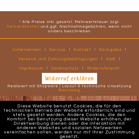
* Alle Preise inkl. gesetzl. Mehrwertsteuer zzgl.
Versandkosten
und ggf. Nachnahmegebühren, wenn nicht
anders beschrieben
Unternehmen
Service
Kontakt
Rückgabe
Versand und Zahlungsbedingungen
AGB
Impressum
Datenschutz
Widerrufsrecht
Widerruf erklären
Realisiert mit Shopware | Layout & technische Umsetzung
Blauzweig
Diese Website benutzt Cookies, die für den
technischen Betrieb der Website erforderlich sind und
stets gesetzt werden. Andere Cookies, die den
Komfort bei Benutzung dieser Website erhöhen, der
Direktwerbung dienen oder die Interaktion mit
anderen Websites und sozialen Netzwerken
vereinfachen sollen, werden nur mit Ihrer Zustimmung
gesetzt.