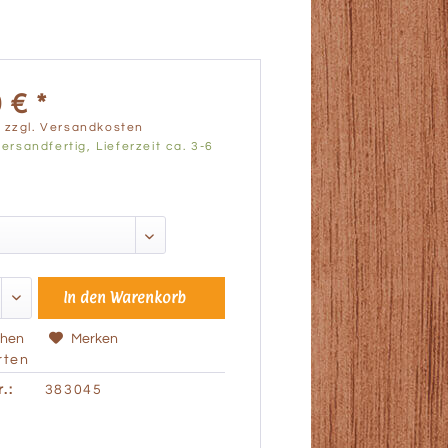
 € *
.
zzgl. Versandkosten
ersandfertig, Lieferzeit ca. 3-6
In den
Warenkorb
chen
Merken
ten
.:
383045