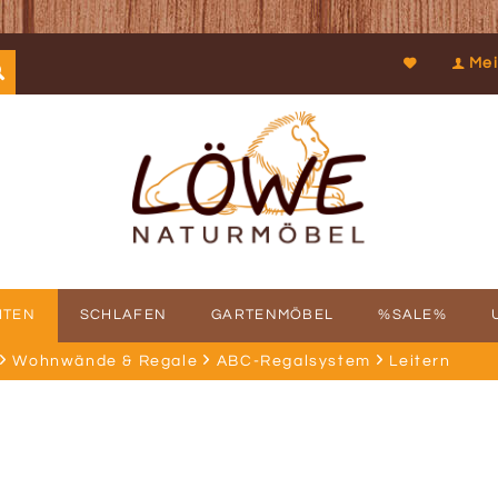
Mei
ITEN
SCHLAFEN
GARTENMÖBEL
%SALE%
Wohnwände & Regale
ABC-Regalsystem
Leitern
SCHICHTE
FBAUSERVICE
KOOPERATIONEN
PROSPEKTDOWNLOAD
PHILOSOPHIE
RÜCKRUFSERV
KUN