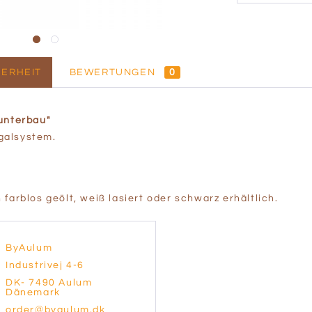
ERHEIT
BEWERTUNGEN
0
unterbau"
galsystem.
farblos geölt, weiß lasiert oder schwarz erhältlich.
ByAulum
Industrivej 4-6
DK- 7490 Aulum
Dänemark
order@byaulum.dk