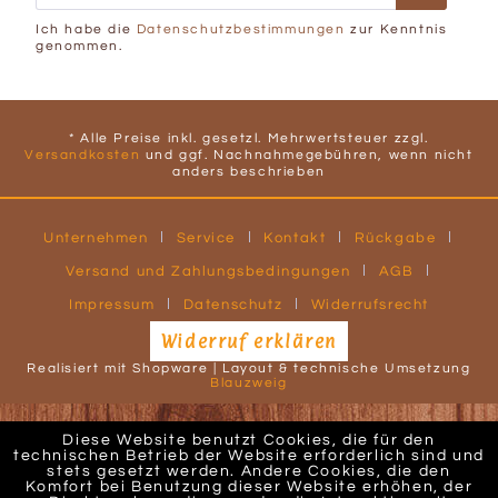
Ich habe die
Datenschutzbestimmungen
zur Kenntnis
genommen.
* Alle Preise inkl. gesetzl. Mehrwertsteuer zzgl.
Versandkosten
und ggf. Nachnahmegebühren, wenn nicht
anders beschrieben
Unternehmen
Service
Kontakt
Rückgabe
Versand und Zahlungsbedingungen
AGB
Impressum
Datenschutz
Widerrufsrecht
Widerruf erklären
Realisiert mit Shopware | Layout & technische Umsetzung
Blauzweig
Diese Website benutzt Cookies, die für den
technischen Betrieb der Website erforderlich sind und
stets gesetzt werden. Andere Cookies, die den
Komfort bei Benutzung dieser Website erhöhen, der