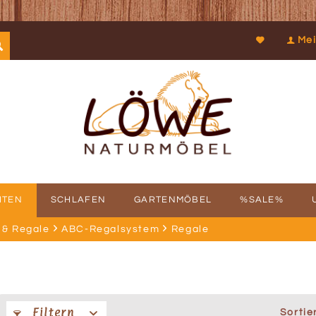
Mei
ITEN
SCHLAFEN
GARTENMÖBEL
%SALE%
& Regale
ABC-Regalsystem
Regale
SCHICHTE
FBAUSERVICE
KOOPERATIONEN
PROSPEKTDOWNLOAD
PHILOSOPHIE
RÜCKRUFSERV
KUN
Filtern
Sortie