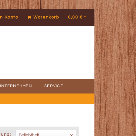
n Konto
Warenkorb
0,00 € *
UNTERNEHMEN
SERVICE
ICE
DENSTIMMEN
rung: