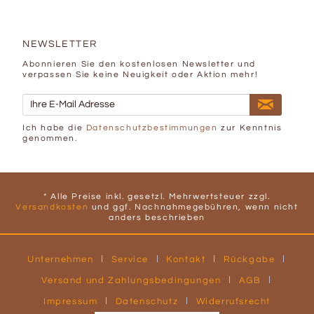
NEWSLETTER
Abonnieren Sie den kostenlosen Newsletter und
verpassen Sie keine Neuigkeit oder Aktion mehr!
Ich habe die
Datenschutzbestimmungen
zur Kenntnis
genommen.
* Alle Preise inkl. gesetzl. Mehrwertsteuer zzgl.
Versandkosten
und ggf. Nachnahmegebühren, wenn nicht
anders beschrieben
Unternehmen
Service
Kontakt
Rückgabe
Versand und Zahlungsbedingungen
AGB
Impressum
Datenschutz
Widerrufsrecht