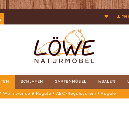
Mei
ITEN
SCHLAFEN
GARTENMÖBEL
%SALE%
Wohnwände & Regale
ABC-Regalsystem
Regale
SCHICHTE
FBAUSERVICE
KOOPERATIONEN
PROSPEKTDOWNLOAD
PHILOSOPHIE
RÜCKRUFSERV
KUN