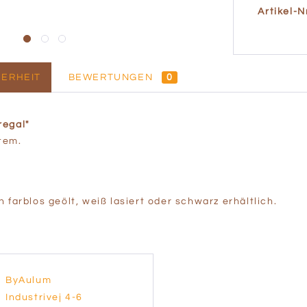
Artikel-Nr
ERHEIT
BEWERTUNGEN
0
regal"
tem.
farblos geölt, weiß lasiert oder schwarz erhältlich.
ByAulum
Industrivej 4-6