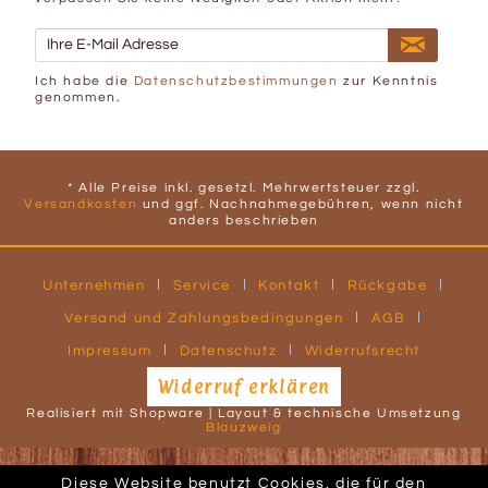
Ich habe die
Datenschutzbestimmungen
zur Kenntnis
genommen.
* Alle Preise inkl. gesetzl. Mehrwertsteuer zzgl.
Versandkosten
und ggf. Nachnahmegebühren, wenn nicht
anders beschrieben
Unternehmen
Service
Kontakt
Rückgabe
Versand und Zahlungsbedingungen
AGB
Impressum
Datenschutz
Widerrufsrecht
Widerruf erklären
Realisiert mit Shopware | Layout & technische Umsetzung
Blauzweig
Diese Website benutzt Cookies, die für den