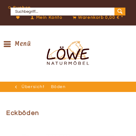
Suchen
Mein Konto
Warenkorb
0,00 € *
Menü
Übersicht
Böden
Eckböden