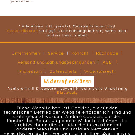
genommen.
* Alle Preise inkl. gesetzl. Mehrwertsteuer zzgl.
Versandkosten
und ggf. Nachnahmegebühren, wenn nicht
anders beschrieben
Unternehmen
Service
Kontakt
Rückgabe
Versand und Zahlungsbedingungen
AGB
Impressum
Datenschutz
Widerrufsrecht
Widerruf erklären
Realisiert mit Shopware | Layout & technische Umsetzung
Blauzweig
Diese Website benutzt Cookies, die für den
technischen Betrieb der Website erforderlich sind und
stets gesetzt werden. Andere Cookies, die den
Komfort bei Benutzung dieser Website erhöhen, der
Direktwerbung dienen oder die Interaktion mit
anderen Websites und sozialen Netzwerken
vereinfachen sollen, werden nur mit Ihrer Zustimmung