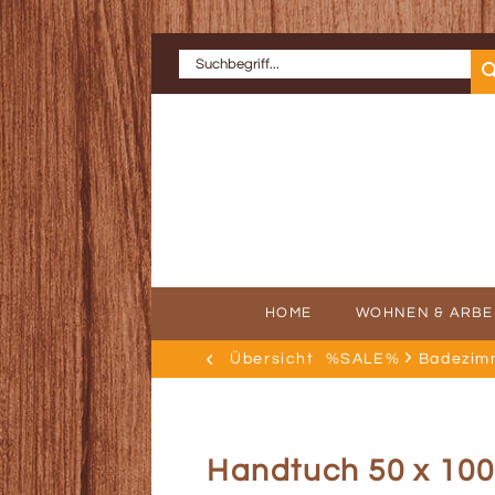
HOME
WOHNEN & ARBE
Übersicht
%SALE%
Badezim
ERFOLGSGE
AU
Handtuch 50 x 10