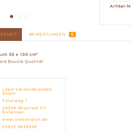
Artikel-Nr
ERHEIT
BEWERTUNGEN
0
uch 50 x 100 cm"
rd Bouclè Qualität
.
Löwe Versandhandels
GmbH
Forstweg 1
29559 Wrestedt OT
Bollensen
www.loewenatur.de
05825 9859990