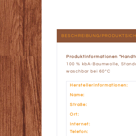
BESCHREIBUNG/PRODUKTSICH
Produktinformationen "Handt
100 % kbA-Baumwolle, Standa
waschbar bei 60°C
Herstellerinformationen:
Name:
Straße:
Ort:
Internet:
Telefon: