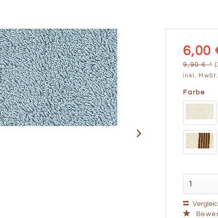
6,00 
9,90 € *
inkl. MwSt
Farbe
Verglei
Bewer