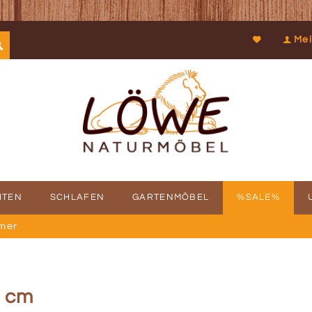
Mei
ITEN
SCHLAFEN
GARTENMÖBEL
%SALE%
mer
SCHICHTE
FBAUSERVICE
KOOPERATIONEN
PROSPEKTDOWNLOAD
PHILOSOPHIE
RÜCKRUFSERV
KUN
0 cm