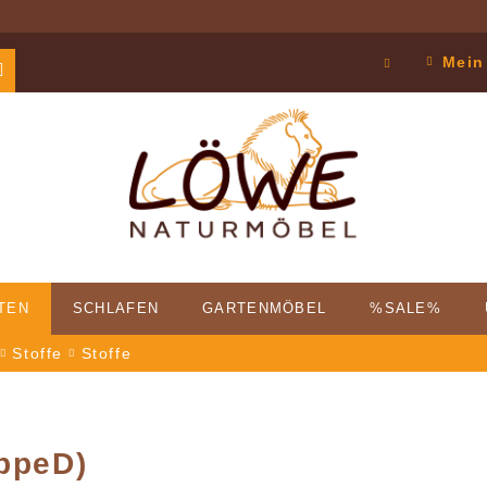
Mein
TEN
SCHLAFEN
GARTENMÖBEL
%SALE%
Stoffe
Stoffe
CHICHTE
BAUSERVICE
KOOPERATIONEN
PROSPEKTDOWNLOAD
PHILOSOPHIE
RÜCKRUFSER
KU
uppeD)