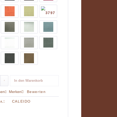
In den
Warenkorb
hen
Merken
Bewerten
r.:
CALEIDO