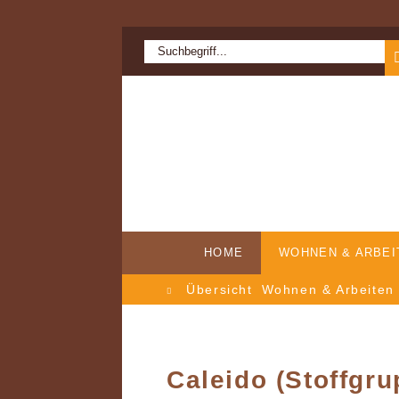
HOME
WOHNEN & ARBEI
Übersicht
Wohnen & Arbeiten
ERFOLGSGES
AUF
Caleido (Stoffgr