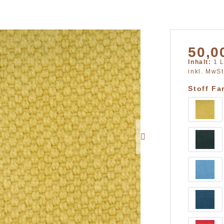
50,0
Inhalt:
1 
inkl. MwS
Stoff Fa