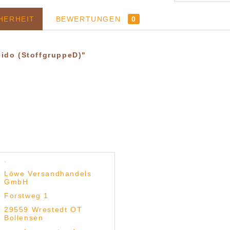
HERHEIT
BEWERTUNGEN
0
ido (StoffgruppeD)"
.
Löwe Versandhandels
GmbH
Forstweg 1
29559 Wrestedt OT
Bollensen