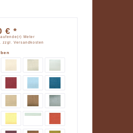
0 € *
Laufende(r) Meter
t.
zzgl. Versandkosten
rben