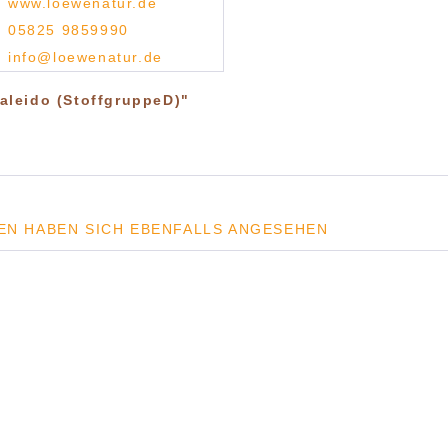
www.loewenatur.de
05825 9859990
info@loewenatur.de
aleido (StoffgruppeD)"
EN HABEN SICH EBENFALLS ANGESEHEN