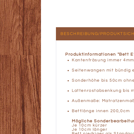
BESCHREIBUNG/PRODUKTSICH
Produktinformationen "Bett Ev
Kantenfräsung immer 4m
Seitenwangen mit bündig 
Sonderhöhe bis 50cm ohne
Lattenrostabsenkung bis m
Außenmaße: Matratzenma
Bettlänge innen 200,0cm
Mögliche Sonderbearbeit
Je 10cm kü
Je 10cm lä
Bett niedriger al