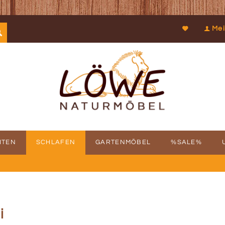
Mei
ITEN
SCHLAFEN
GARTENMÖBEL
%SALE%
SCHICHTE
FBAUSERVICE
KOOPERATIONEN
PROSPEKTDOWNLOAD
PHILOSOPHIE
RÜCKRUFSERV
KUN
i