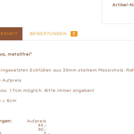
Artikel-Nr
ERHEIT
BEWERTUNGEN
0
a, metallfrei"
m
eingesetzten Eckfüßen aus 30mm starkem Massivholz. R
 Aufpreis
ax. 17cm möglich. Bitte immer angeben!
ß + 6cm
ungen:
Aufpreis
rzer 44,-
nger 90,-
s Standard 0.-