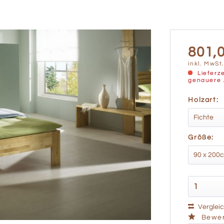
801,0
inkl. MwSt
Lieferze
genauere 
Holzart:
Größe:
Verglei
Bewer