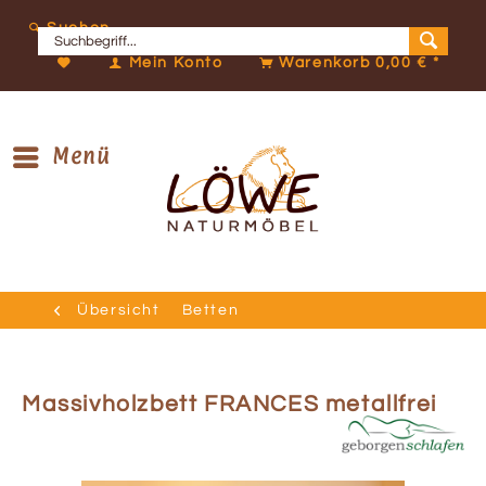
Suchen
Mein Konto
Warenkorb
0,00 € *
Menü
Übersicht
Betten
Massivholzbett FRANCES metallfrei