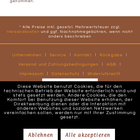
genommen.
* Alle Preise inkl. gesetzl. Mehrwertsteuer zzgl.
Versandkosten
und ggf. Nachnahmegebühren, wenn nicht
anders beschrieben
Unternehmen
Service
Kontakt
Rückgabe
Versand und Zahlungsbedingungen
AGB
Impressum
Datenschutz
Widerrufsrecht
Widerruf erklären
Diese Website benutzt Cookies, die für den
technischen Betrieb der Website erforderlich sind und
Realisiert mit Shopware | Layout & technische Umsetzung
stets gesetzt werden. Andere Cookies, die den
Blauzweig
Komfort bei Benutzung dieser Website erhöhen, der
Direktwerbung dienen oder die Interaktion mit
anderen Websites und sozialen Netzwerken
vereinfachen sollen, werden nur mit Ihrer Zustimmung
gesetzt.
Ablehnen
Alle akzeptieren