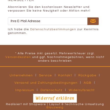
NEWSLETTER
Abonnieren Sie den kostenlosen Newsletter und
verpassen Sie keine Neuigkeit oder Aktion mehr!
Ich habe die
Datenschutzbestimmungen
zur Kenntnis
genommen.
* Alle Preise inkl. gesetzl. Mehrwertsteuer zzgl.
Versandkosten
und ggf. Nachnahmegebühren, wenn nicht
anders beschrieben
Unternehmen
Service
Kontakt
Rückgabe
Versand und Zahlungsbedingungen
AGB
Impressum
Datenschutz
Widerrufsrecht
Widerruf erklären
Realisiert mit Shopware | Layout & technische Umsetzung
Blauzweig