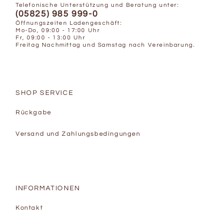
Telefonische Unterstützung und Beratung unter:
(05825) 985 999-0
Öffnungszeiten Ladengeschäft:
Mo-Do, 09:00 - 17:00 Uhr
Fr, 09:00 - 13:00 Uhr
Freitag Nachmittag und Samstag nach Vereinbarung.
SHOP SERVICE
Rückgabe
Versand und Zahlungsbedingungen
INFORMATIONEN
Kontakt