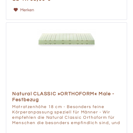
Merken
Natural CLASSIC »ORTHOFORM« Male -
Festbezug
Matratzenhöhe 18 cm - Besonders feine
Körperanpassung speziell für Männer - Wir
empfehlen die Natural Classic Orthoform für
Menschen die besonders empfindlich sind, und
gerne ein weiches, sehr körperbetontes