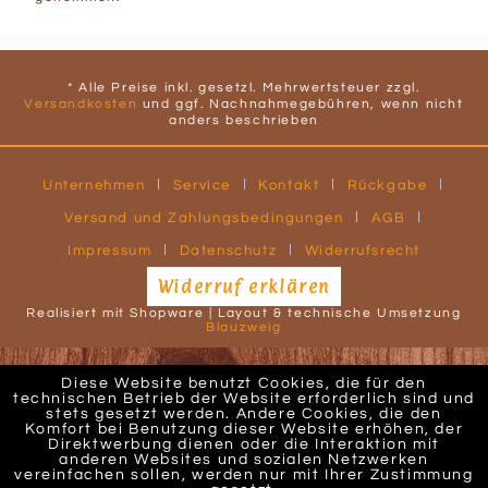
* Alle Preise inkl. gesetzl. Mehrwertsteuer zzgl.
Versandkosten
und ggf. Nachnahmegebühren, wenn nicht
anders beschrieben
Unternehmen
Service
Kontakt
Rückgabe
Versand und Zahlungsbedingungen
AGB
Impressum
Datenschutz
Widerrufsrecht
Widerruf erklären
Realisiert mit Shopware | Layout & technische Umsetzung
Blauzweig
Diese Website benutzt Cookies, die für den
technischen Betrieb der Website erforderlich sind und
stets gesetzt werden. Andere Cookies, die den
Komfort bei Benutzung dieser Website erhöhen, der
Direktwerbung dienen oder die Interaktion mit
anderen Websites und sozialen Netzwerken
vereinfachen sollen, werden nur mit Ihrer Zustimmung