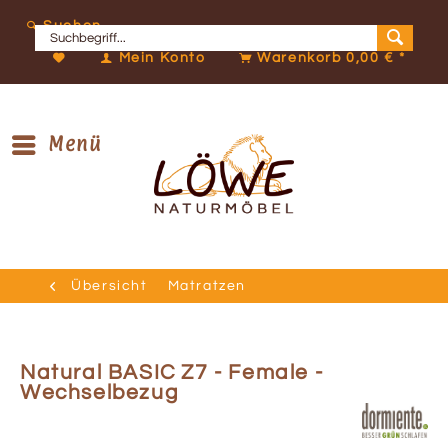
Suchen
Mein Konto
Warenkorb
0,00 € *
Menü
Übersicht
Matratzen
Natural BASIC Z7 - Female -
Wechselbezug