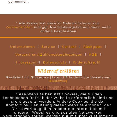
genommen.
* Alle Preise inkl. gesetzl. Mehrwertsteuer zzgl.
Versandkosten
und ggf. Nachnahmegebühren, wenn nicht
anders beschrieben
Unternehmen
Service
Kontakt
Rückgabe
Versand und Zahlungsbedingungen
AGB
Impressum
Datenschutz
Widerrufsrecht
Widerruf erklären
Realisiert mit Shopware | Layout & technische Umsetzung
Blauzweig
Diese Website benutzt Cookies, die für den
technischen Betrieb der Website erforderlich sind und
stets gesetzt werden. Andere Cookies, die den
Komfort bei Benutzung dieser Website erhöhen, der
Direktwerbung dienen oder die Interaktion mit
anderen Websites und sozialen Netzwerken
vereinfachen sollen, werden nur mit Ihrer Zustimmung