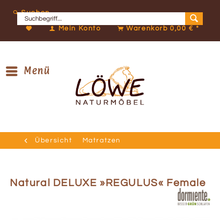
Suchen
Mein Konto
Warenkorb
0,00 € *
Menü
Übersicht
Matratzen
Natural DELUXE »REGULUS« Female