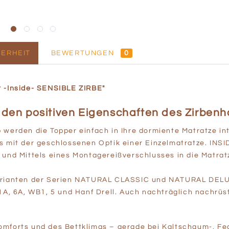
ERHEIT
BEWERTUNGEN
0
r -Inside- SENSIBLE ZIRBE"
 den positiven Eigenschaften des Zirbenh
 werden die Topper einfach in Ihre dormiente Matratze in
rs mit der geschlossenen Optik einer Einzelmatratze. IN
und Mittels eines Montagereißverschlusses in die Matratz
varianten der Serien NATURAL CLASSIC und NATURAL DEL
1A, 6A, WB1, 5 und Hanf Drell. Auch nachträglich nachrüs
omforts und des Bettklimas – gerade bei Kaltschaum-, Fe