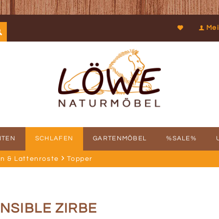
Mei
ITEN
SCHLAFEN
GARTENMÖBEL
%SALE%
n & Lattenroste
Topper
SCHICHTE
FBAUSERVICE
KOOPERATIONEN
PROSPEKTDOWNLOAD
PHILOSOPHIE
RÜCKRUFSERV
KUN
ENSIBLE ZIRBE