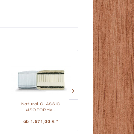
Natural CLASSIC
Natural CLASSIC
»ISOFORM« -
»BIOFORM« -
Wechselbezug
Wechselbezug
ab 1.571,00 € *
ab 1.571,00 € *