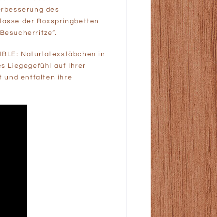
erbesserung des
Klasse der Boxspringbetten
Besucherritze“.
BLE: Naturlatexstäbchen in
 Liegegefühl auf Ihrer
 und entfalten ihre