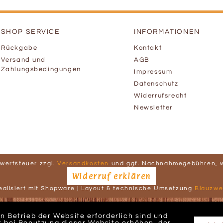
SHOP SERVICE
INFORMATIONEN
Rückgabe
Kontakt
Versand und
AGB
Zahlungsbedingungen
Impressum
Datenschutz
Widerrufsrecht
Newsletter
hrwertsteuer zzgl.
Versandkosten
und ggf. Nachnahmegebühren, w
Widerruf erklären
ealisiert mit Shopware | Layout & technische Umsetzung
Blauzwe
n Betrieb der Website erforderlich sind und