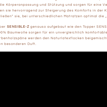
die Körperanpassung und Stützung und sorgen für eine V
nen sie hervorragend zur Steigerung des Komforts in der 
ießen“ sie, bei unterschiedlichen Matratzen optimal die „
pper
SENSIBLE-Z
genauso aufgebaut wie den Topper SENSI
% Baumwolle sorgen für ein unvergleichlich komfortables
irbenholzspäne werden den Naturlatexflocken beigemischt
en besonderen Duft.