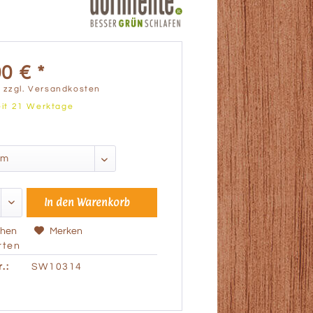
0 € *
.
zzgl. Versandkosten
eit 21 Werktage
In den
Warenkorb
chen
Merken
ten
.:
SW10314