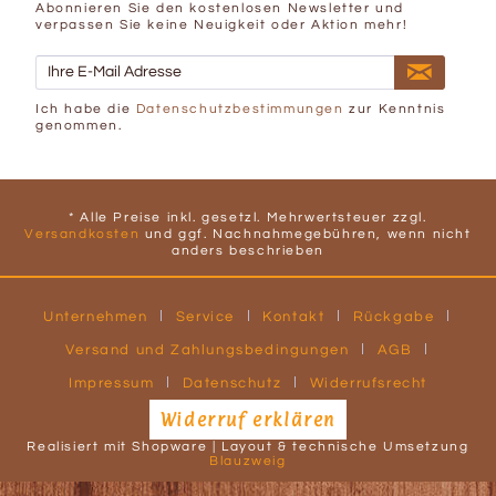
Abonnieren Sie den kostenlosen Newsletter und
verpassen Sie keine Neuigkeit oder Aktion mehr!
Ich habe die
Datenschutzbestimmungen
zur Kenntnis
genommen.
* Alle Preise inkl. gesetzl. Mehrwertsteuer zzgl.
Versandkosten
und ggf. Nachnahmegebühren, wenn nicht
anders beschrieben
Unternehmen
Service
Kontakt
Rückgabe
Versand und Zahlungsbedingungen
AGB
Impressum
Datenschutz
Widerrufsrecht
Widerruf erklären
Realisiert mit Shopware | Layout & technische Umsetzung
Blauzweig