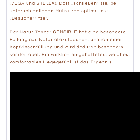
(VEGA und STELLA). Dort „schließen“ sie, bei
unterschiedlichen Matratzen optimal die
„Besucherritze“.
Der Natur-Topper
SENSIBLE
hat eine besondere
Füllung aus Naturlatexstäbchen, ähnlich einer
Kopfkissenfüllung und wird dadurch besonders
komfortabel. Ein wirklich eingebettetes, weiches,
komfortables Liegegefühl ist das Ergebnis.