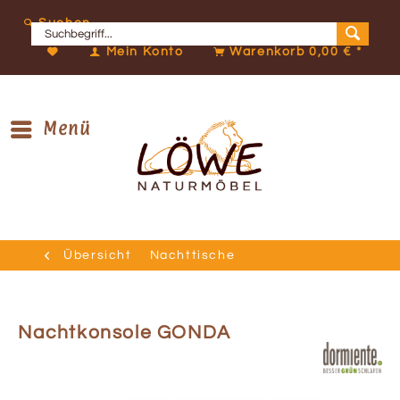
Suchen
Mein Konto
Warenkorb
0,00 € *
Menü
Übersicht
Nachttische
Nachtkonsole GONDA