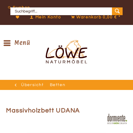
Suchen
Mein Konto
Warenkorb
0,00 € *
Menü
Übersicht
Betten
Massivholzbett UDANA