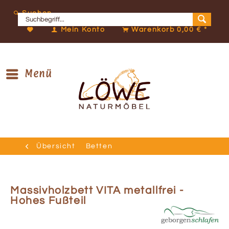
Suchen
Mein Konto
Warenkorb
0,00 € *
Menü
Übersicht
Betten
Massivholzbett VITA metallfrei -
Hohes Fußteil