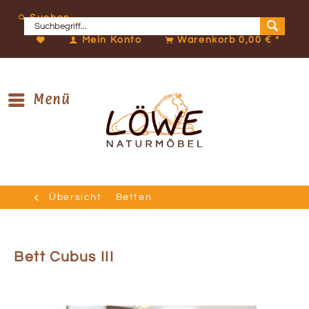
Suchen
Mein Konto
Warenkorb
0,00 € *
Menü
Übersicht
Betten
Bett Cubus III