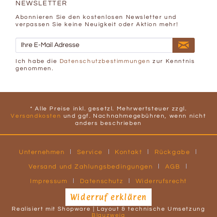
NEWSLETTER
Abonnieren Sie den kostenlosen Newsletter und
verpassen Sie keine Neuigkeit oder Aktion mehr!
Ich habe die
Datenschutzbestimmungen
zur Kenntnis
genommen.
* Alle Preise inkl. gesetzl. Mehrwertsteuer zzgl.
Versandkosten
und ggf. Nachnahmegebühren, wenn nicht
anders beschrieben
Unternehmen
Service
Kontakt
Rückgabe
Versand und Zahlungsbedingungen
AGB
Impressum
Datenschutz
Widerrufsrecht
Widerruf erklären
Realisiert mit Shopware | Layout & technische Umsetzung
Blauzweig