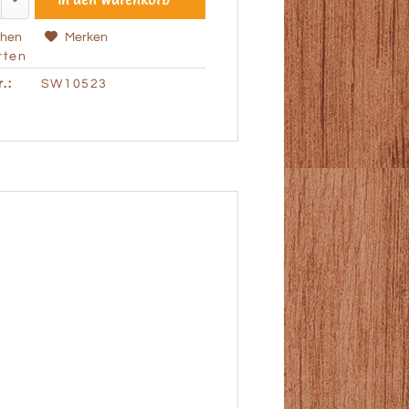
chen
Merken
ten
.:
SW10523