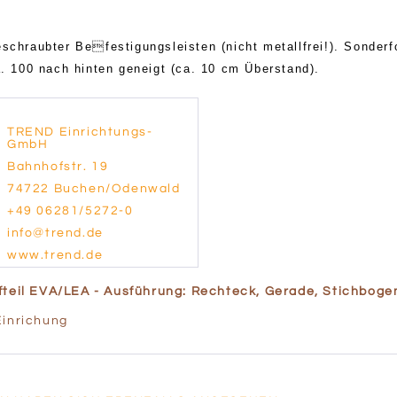
eschraubter Befestigungsleisten (nicht metallfrei!). Sonderf
a. 100 nach hinten geneigt (ca. 10 cm Überstand).
TREND Einrichtungs-
GmbH
Bahnhofstr. 19
74722 Buchen/Odenwald
+49 06281/5272-0
info@trend.de
www.trend.de
fteil EVA/LEA - Ausführung: Rechteck, Gerade, Stichboge
Einrichung