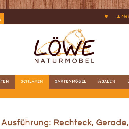
Mei
ITEN
SCHLAFEN
GARTENMÖBEL
%SALE%
SCHICHTE
FBAUSERVICE
KOOPERATIONEN
PROSPEKTDOWNLOAD
PHILOSOPHIE
RÜCKRUFSERV
KUN
- Ausführung: Rechteck, Gerade,