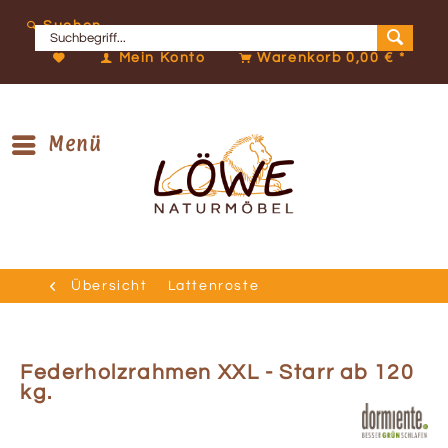
Suchen
Mein Konto
Warenkorb
0,00 € *
Menü
Übersicht
Lattenroste
Federholzrahmen XXL - Starr ab 120
kg.