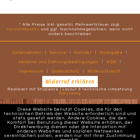
* Alle Preise inkl. gesetzl. Mehrwertsteuer zzgl.
Versandkosten
und ggf. Nachnahmegebühren, wenn nicht
anders beschrieben
Unternehmen
Service
Kontakt
Rückgabe
Versand und Zahlungsbedingungen
AGB
Impressum
Datenschutz
Widerrufsrecht
Widerruf erklären
Realisiert mit Shopware | Layout & technische Umsetzung
Blauzweig
Diese Website benutzt Cookies, die für den
technischen Betrieb der Website erforderlich sind und
stets gesetzt werden. Andere Cookies, die den
Komfort bei Benutzung dieser Website erhöhen, der
Direktwerbung dienen oder die Interaktion mit
anderen Websites und sozialen Netzwerken
vereinfachen sollen, werden nur mit Ihrer Zustimmung