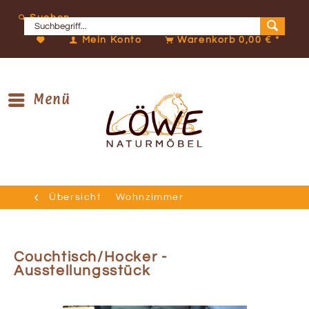
Suchen
Mein Konto
Warenkorb
0,00 € *
Menü
Übersicht
Wohnzimmer
Couchtisch/Hocker -
Ausstellungsstück