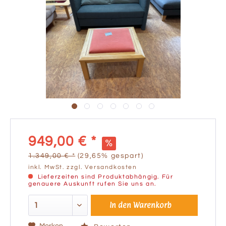
949,00 € *
1.349,00 € *
(29,65% gespart)
inkl. MwSt.
zzgl. Versandkosten
Lieferzeiten sind Produktabhängig. Für
genauere Auskunft rufen Sie uns an.
In den
Warenkorb