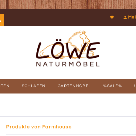
Mei
ITEN
SCHLAFEN
GARTENMÖBEL
%SALE%
SCHICHTE
FBAUSERVICE
KOOPERATIONEN
PROSPEKTDOWNLOAD
PHILOSOPHIE
RÜCKRUFSERV
KUN
Produkte von Farmhouse