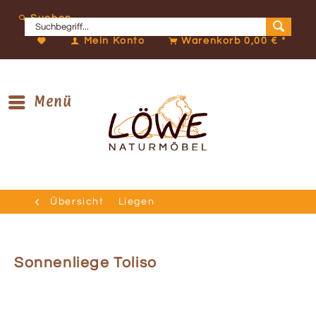
Suchen
Mein Konto
Warenkorb
0,00 € *
Menü
Übersicht
Liegen
Sonnenliege Toliso