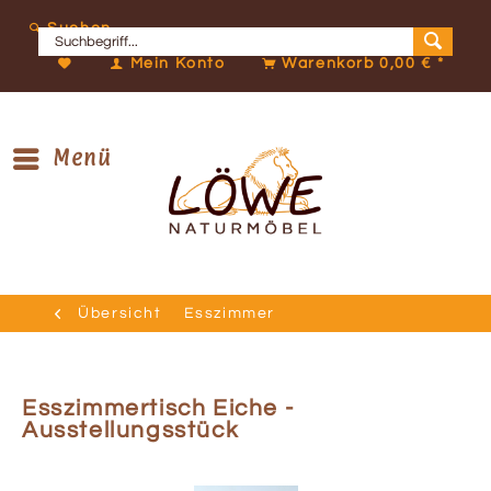
Suchen
Mein Konto
Warenkorb
0,00 € *
Menü
Übersicht
Esszimmer
Esszimmertisch Eiche -
Ausstellungsstück