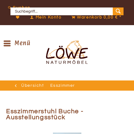
Suchen
Mein Konto
Warenkorb
0,00 € *
Menü
Übersicht
Esszimmer
Esszimmerstuhl Buche -
Ausstellungsstück