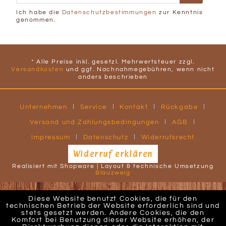
Ich habe die
Datenschutzbestimmungen
zur Kenntnis
genommen.
* Alle Preise inkl. gesetzl. Mehrwertsteuer zzgl.
Versandkosten
und ggf. Nachnahmegebühren, wenn nicht
anders beschrieben
Unternehmen
Service
Kontakt
Rückgabe
Versand und Zahlungsbedingungen
AGB
Impressum
Datenschutz
Widerrufsrecht
Widerruf erklären
Realisiert mit Shopware | Layout & technische Umsetzung
Blauzweig
Diese Website benutzt Cookies, die für den
technischen Betrieb der Website erforderlich sind und
stets gesetzt werden. Andere Cookies, die den
Komfort bei Benutzung dieser Website erhöhen, der