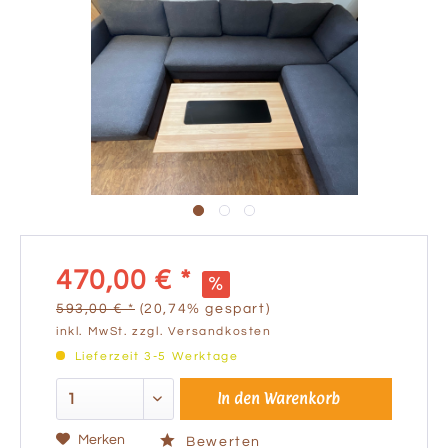
470,00 € *
593,00 € *
(20,74% gespart)
inkl. MwSt.
zzgl. Versandkosten
Lieferzeit 3-5 Werktage
In den
Warenkorb
Merken
Bewerten