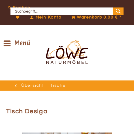
Suchen
Mein Konto
Warenkorb
0,00 € *
Menü
Übersicht
Tische
Tisch Desiga