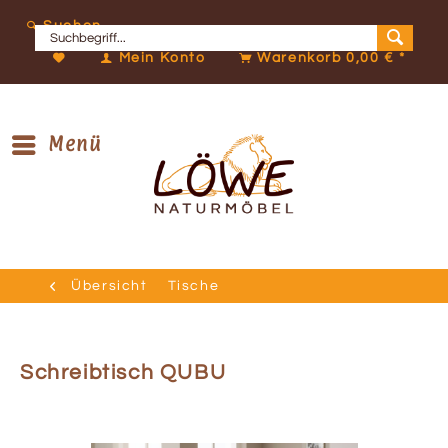
Suchen
Mein Konto
Warenkorb
0,00 € *
Menü
Übersicht
Tische
Schreibtisch QUBU