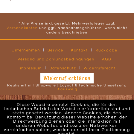
* Alle Preise inkl. gesetzl. Mehrwertsteuer zzgl.
Versandkosten
und ggf. Nachnahmegebühren, wenn nicht
anders beschrieben
Unternehmen
Service
Kontakt
Rückgabe
Versand und Zahlungsbedingungen
AGB
Impressum
Datenschutz
Widerrufsrecht
Widerruf erklären
Realisiert mit Shopware | Layout & technische Umsetzung
Blauzweig
Diese Website benutzt Cookies, die für den
technischen Betrieb der Website erforderlich sind und
stets gesetzt werden. Andere Cookies, die den
Komfort bei Benutzung dieser Website erhöhen, der
Direktwerbung dienen oder die Interaktion mit
anderen Websites und sozialen Netzwerken
vereinfachen sollen, werden nur mit Ihrer Zustimmung