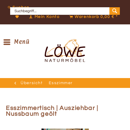
Suchen
Mein Konto
Warenkorb
0,00 € *
Menü
Übersicht
Esszimmer
Esszimmertisch | Ausziehbar |
Nussbaum geölt