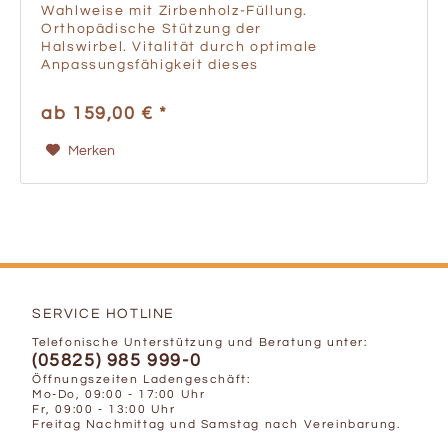
Wahlweise mit Zirbenholz-Füllung.
Orthopädische Stützung der
Halswirbel. Vitalität durch optimale
Anpassungsfähigkeit dieses
Schlafkissens. Unsere Füllkissen lassen sich
durch Entnahme der Füllmenge so regulieren,
ab 159,00 € *
dass sich Ihre...
Merken
SERVICE HOTLINE
Telefonische Unterstützung und Beratung unter:
(05825) 985 999-0
Öffnungszeiten Ladengeschäft:
Mo-Do, 09:00 - 17:00 Uhr
Fr, 09:00 - 13:00 Uhr
Freitag Nachmittag und Samstag nach Vereinbarung.