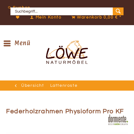
Suchen
Mein Konto
Warenkorb
0,00 € *
Menü
Übersicht
Lattenroste
Federholzrahmen Physioform Pro KF