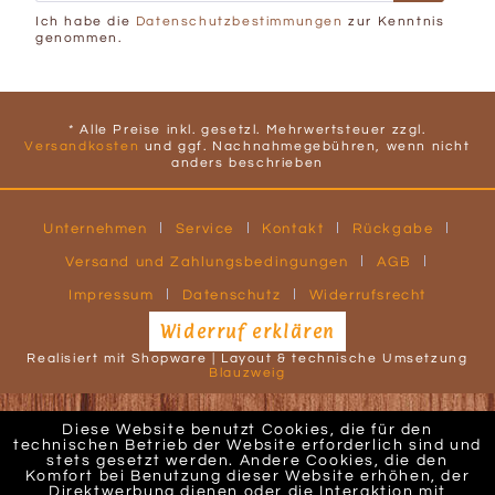
Ich habe die
Datenschutzbestimmungen
zur Kenntnis
genommen.
* Alle Preise inkl. gesetzl. Mehrwertsteuer zzgl.
Versandkosten
und ggf. Nachnahmegebühren, wenn nicht
anders beschrieben
Unternehmen
Service
Kontakt
Rückgabe
Versand und Zahlungsbedingungen
AGB
Impressum
Datenschutz
Widerrufsrecht
Widerruf erklären
Realisiert mit Shopware | Layout & technische Umsetzung
Blauzweig
Diese Website benutzt Cookies, die für den
technischen Betrieb der Website erforderlich sind und
stets gesetzt werden. Andere Cookies, die den
Komfort bei Benutzung dieser Website erhöhen, der
Direktwerbung dienen oder die Interaktion mit