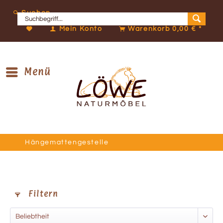
Suchen
Mein Konto
Warenkorb
0,00 € *
Menü
Hängemattengestelle
Filtern