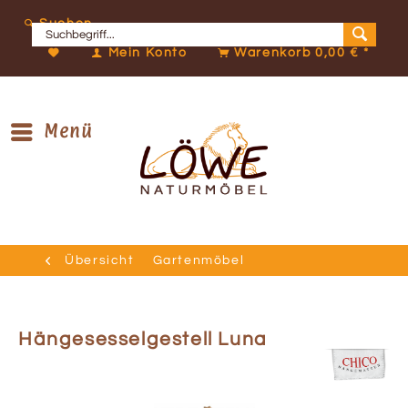
Suchen
Mein Konto
Warenkorb
0,00 € *
Menü
Übersicht
Gartenmöbel
Hängesesselgestell Luna