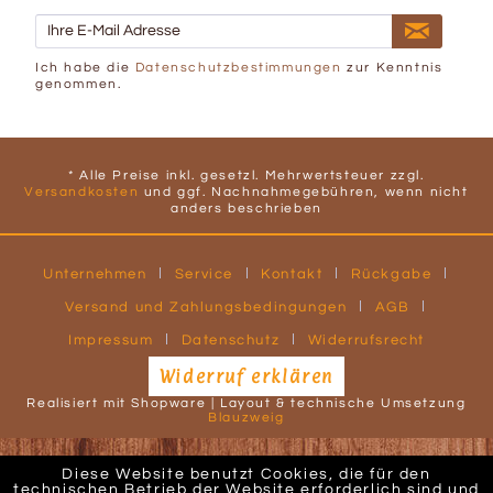
Ich habe die
Datenschutzbestimmungen
zur Kenntnis
genommen.
* Alle Preise inkl. gesetzl. Mehrwertsteuer zzgl.
Versandkosten
und ggf. Nachnahmegebühren, wenn nicht
anders beschrieben
Unternehmen
Service
Kontakt
Rückgabe
Versand und Zahlungsbedingungen
AGB
Impressum
Datenschutz
Widerrufsrecht
Widerruf erklären
Realisiert mit Shopware | Layout & technische Umsetzung
Blauzweig
Diese Website benutzt Cookies, die für den
technischen Betrieb der Website erforderlich sind und