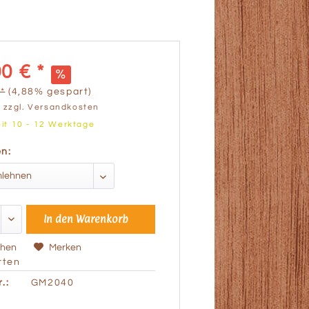
0 € *
*
(4,88% gespart)
.
zzgl. Versandkosten
eit 10 - 12 Werktage
n:
In den
Warenkorb
chen
Merken
ten
.:
GM2040