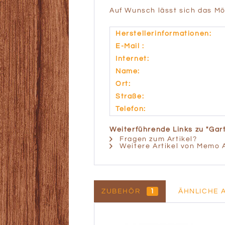
Auf Wunsch lässt sich das Mö
Herstellerinformationen:
E-Mail :
Internet:
Name:
Ort:
Straße:
Telefon:
Weiterführende Links zu "Gart
Fragen zum Artikel?
Weitere Artikel von Memo 
ZUBEHÖR
1
ÄHNLICHE 