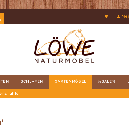
Mei
ITEN
SCHLAFEN
GARTENMÖBEL
%SALE%
enstühle
SCHICHTE
FBAUSERVICE
KOOPERATIONEN
PROSPEKTDOWNLOAD
PHILOSOPHIE
RÜCKRUFSERV
KUN
'