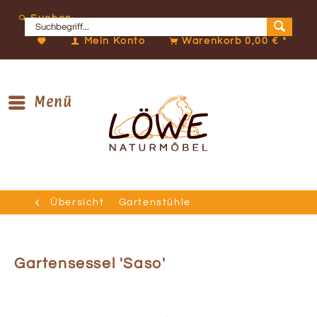
Suchen
Mein Konto
Warenkorb
0,00 € *
Menü
Übersicht
Gartenstühle
Gartensessel 'Saso'